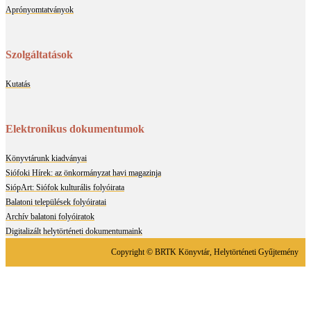
Aprónyomtatványok
Szolgáltatások
Kutatás
Elektronikus dokumentumok
Könyvtárunk kiadványai
Siófoki Hírek: az önkormányzat havi magazinja
SiópArt: Siófok kulturális folyóirata
Balatoni települések folyóiratai
Archív balatoni folyóiratok
Digitalizált helytörténeti dokumentumaink
Copyright © BRTK Könyvtár, Helytörténeti Gyűjtemény