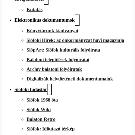
Kutatás
Elektronikus dokumentumok
Könyvtárunk kiadványai
Siófoki Hírek: az önkormányzat havi magazinja
SiópArt: Siófok kulturális folyóirata
Balatoni települések folyóiratai
Archív balatoni folyóiratok
Digitalizált helytörténeti dokumentumaink
Siófoki tudástár
Siófok 1968 óta
Siófok Wiki
Balaton Retro
Siófok: Időutazó térkép