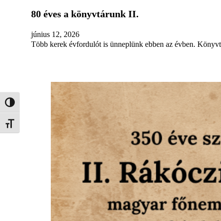
80 éves a könyvtárunk II.
június 12, 2026
Több kerek évfordulót is ünneplünk ebben az évben. Könyvtá
Nagy kontraszt váltása
Betűméret váltása