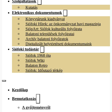
Szolgáltatások
Kutatás
Elektronikus dokumentumok
Könyvtárunk kiadványai
Siófoki Hírek: az önkormányzat havi magazinja
SiópArt: Siófok kulturális folyóirata
Balatoni települések folyóiratai
Archív balatoni folyóiratok
Digitalizált helytörténeti dokumentumaink
Siófoki tudástár
Siófok 1968 óta
Siófok Wiki
Balaton Retro
Siófok: Időutazó térkép
Kezdőlap
Bemutatkozás
A gyűjteményről