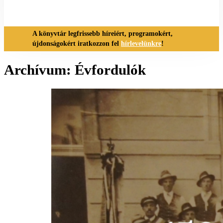
A könyvtár legfrissebb híreiért, programokért,
újdonságokért iratkozzon fel
hírlevelünkre
!
Archívum:
Évfordulók