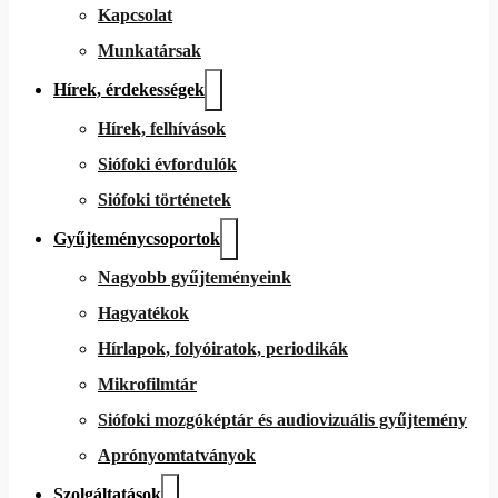
Kapcsolat
Munkatársak
Hírek, érdekességek
Hírek, felhívások
Siófoki évfordulók
Siófoki történetek
Gyűjteménycsoportok
Nagyobb gyűjteményeink
Hagyatékok
Hírlapok, folyóiratok, periodikák
Mikrofilmtár
Siófoki mozgóképtár és audiovizuális gyűjtemény
Aprónyomtatványok
Szolgáltatások