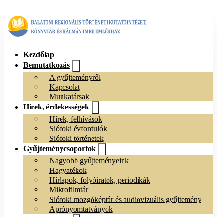
Kezdőlap
Bemutatkozás
A gyűjteményről
Kapcsolat
Munkatársak
Hírek, érdekességek
Hírek, felhívások
Siófoki évfordulók
Siófoki történetek
Gyűjteménycsoportok
Nagyobb gyűjteményeink
Hagyatékok
Hírlapok, folyóiratok, periodikák
Mikrofilmtár
Siófoki mozgóképtár és audiovizuális gyűjtemény
Aprónyomtatványok