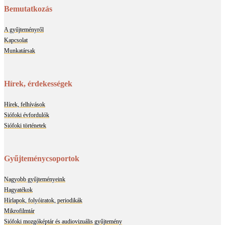
Bemutatkozás
A gyűjteményről
Kapcsolat
Munkatársak
Hírek, érdekességek
Hírek, felhívások
Siófoki évfordulók
Siófoki történetek
Gyűjteménycsoportok
Nagyobb gyűjteményeink
Hagyatékok
Hírlapok, folyóiratok, periodikák
Mikrofilmtár
Siófoki mozgóképtár és audiovizuális gyűjtemény