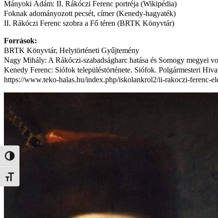
Mányoki Ádám: II. Rákóczi Ferenc portréja (Wikipédia)
Foknak adományozott pecsét, címer (Kenedy-hagyaték)
II. Rákóczi Ferenc szobra a Fő téren (BRTK Könyvtár)
Források:
BRTK Könyvtár, Helytörténeti Gyűjtemény
Nagy Mihály: A Rákóczi-szabadságharc hatása és Somogy megyei von
Kenedy Ferenc: Siófok településtörténete. Siófok. Polgármesteri Hiv
https://www.teko-halas.hu/index.php/iskolankrol2/ii-rakoczi-ferenc-el
Nagy kontraszt váltása
Betűméret váltása