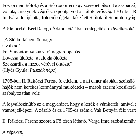
Fok (a mai Siófok) és a Sió-csatorna nagy szerepet játszott a szabads
vonala, amelynek végső sarkpontja volt a siófoki erősség. 1705-ben B
földvárat felújíttatta, földerősségeket készített Siófoktól Simontornyáig
A Sió berkét Béri Balogh Ádám nótájában emlegették a következőké
„A Sió berkében lőn nagy
sivalkodás,
Fel Simontornyában sűrű nagy roppanás.
Lovassa üldözte, gyalogja öldözte,
Szegzárdig a mezőt vérével öntözte”
(Illyés Gyula:
Puszták népe
)
1705-ben II. Rákóczi Ferenc fejedelem, a mai címer alapjául szolgáló
hajók nem kerekes kormánnyal működtek) – mások szerint kocsikerék (am
szabályozatlan volt).
A legvalószínűbb az a magyarázat, hogy a kerék a vámkerék, amivel a 
vámot jelképezi. A zászló és az 1705-ös szám a Vak Bottyán féle várra
II. Rákóczi Ferenc szobra a Fő téren látható. Varga Imre szobrászműv
A képeken: