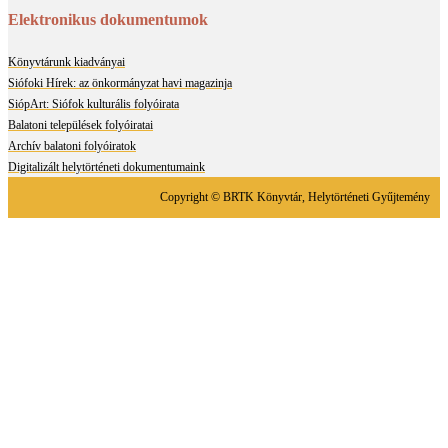
Elektronikus dokumentumok
Könyvtárunk kiadványai
Siófoki Hírek: az önkormányzat havi magazinja
SiópArt: Siófok kulturális folyóirata
Balatoni települések folyóiratai
Archív balatoni folyóiratok
Digitalizált helytörténeti dokumentumaink
Copyright © BRTK Könyvtár, Helytörténeti Gyűjtemény