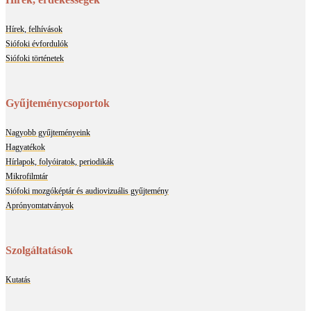
Hírek, érdekességek
Hírek, felhívások
Siófoki évfordulók
Siófoki történetek
Gyűjteménycsoportok
Nagyobb gyűjteményeink
Hagyatékok
Hírlapok, folyóiratok, periodikák
Mikrofilmtár
Siófoki mozgóképtár és audiovizuális gyűjtemény
Aprónyomtatványok
Szolgáltatások
Kutatás