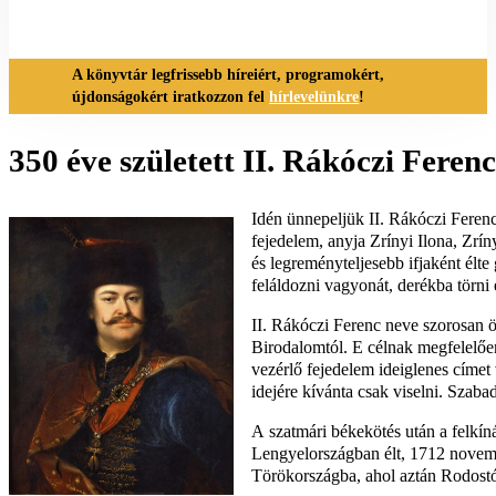
A könyvtár legfrissebb híreiért, programokért,
újdonságokért iratkozzon fel
hírlevelünkre
!
350 éve született II. Rákóczi Ferenc
Idén ünnepeljük II. Rákóczi Ferenc
fejedelem, anyja Zrínyi Ilona, Zrí
és legreményteljesebb ifjaként élt
feláldozni vagyonát, derékba törni é
II. Rákóczi Ferenc neve szorosan ö
Birodalomtól. E célnak megfelelően 
vezérlő fejedelem ideiglenes címet
idejére kívánta csak viselni. Szab
A szatmári békekötés után a felkín
Lengyelországban élt, 1712 novembe
Törökországba, ahol aztán Rodostób