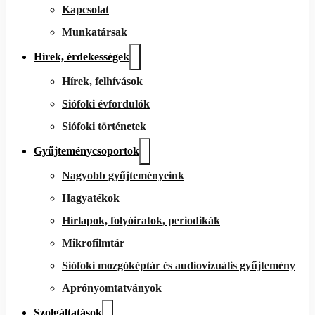
Kapcsolat
Munkatársak
Hírek, érdekességek
Hírek, felhívások
Siófoki évfordulók
Siófoki történetek
Gyűjteménycsoportok
Nagyobb gyűjteményeink
Hagyatékok
Hírlapok, folyóiratok, periodikák
Mikrofilmtár
Siófoki mozgóképtár és audiovizuális gyűjtemény
Aprónyomtatványok
Szolgáltatások