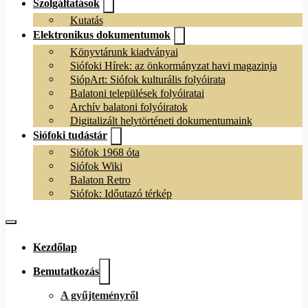
Szolgáltatások
Kutatás
Elektronikus dokumentumok
Könyvtárunk kiadványai
Siófoki Hírek: az önkormányzat havi magazinja
SiópArt: Siófok kulturális folyóirata
Balatoni települések folyóiratai
Archív balatoni folyóiratok
Digitalizált helytörténeti dokumentumaink
Siófoki tudástár
Siófok 1968 óta
Siófok Wiki
Balaton Retro
Siófok: Időutazó térkép
Kezdőlap
Bemutatkozás
A gyűjteményről