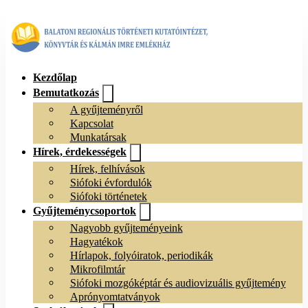
Kezdőlap
Bemutatkozás
A gyűjteményről
Kapcsolat
Munkatársak
Hírek, érdekességek
Hírek, felhívások
Siófoki évfordulók
Siófoki történetek
Gyűjteménycsoportok
Nagyobb gyűjteményeink
Hagyatékok
Hírlapok, folyóiratok, periodikák
Mikrofilmtár
Siófoki mozgóképtár és audiovizuális gyűjtemény
Aprónyomtatványok