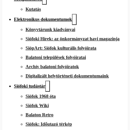
Kutatás
Elektronikus dokumentumok
Könyvtárunk kiadványai
Siófoki Hírek: az önkormányzat havi magazinja
SiópArt: Siófok kulturális folyóirata
Balatoni települések folyóiratai
Archív balatoni folyóiratok
Digitalizált helytörténeti dokumentumaink
Siófoki tudástár
Siófok 1968 óta
Siófok Wiki
Balaton Retro
Siófok: Időutazó térkép