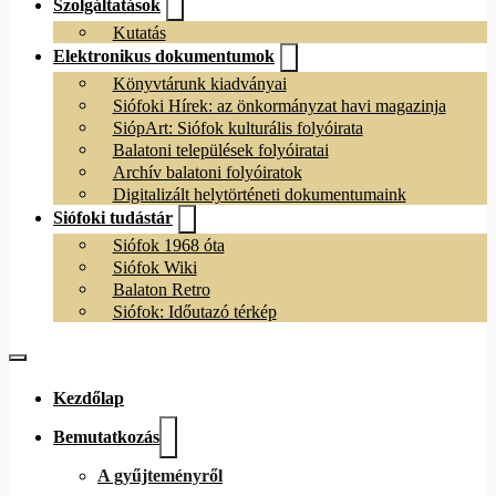
Szolgáltatások
Kutatás
Elektronikus dokumentumok
Könyvtárunk kiadványai
Siófoki Hírek: az önkormányzat havi magazinja
SiópArt: Siófok kulturális folyóirata
Balatoni települések folyóiratai
Archív balatoni folyóiratok
Digitalizált helytörténeti dokumentumaink
Siófoki tudástár
Siófok 1968 óta
Siófok Wiki
Balaton Retro
Siófok: Időutazó térkép
Kezdőlap
Bemutatkozás
A gyűjteményről