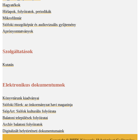
Hagyatékok
Hírlapok, folyóiratok, periodikák
Mikrofilmtár
Siófoki mozgóképtár és audiovizuális gyűjtemény
Aprónyomtatványok
Szolgáltatások
Kutatás
Elektronikus dokumentumok
Könyvtárunk kiadványai
Siófoki Hírek: az önkormányzat havi magazinja
SiópArt: Siófok kulturális folyóirata
Balatoni települések folyóiratai
Archív balatoni folyóiratok
Digitalizált helytörténeti dokumentumaink