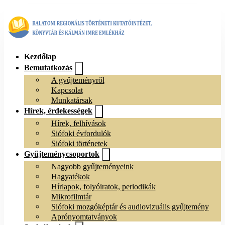
Kezdőlap
Bemutatkozás
A gyűjteményről
Kapcsolat
Munkatársak
Hírek, érdekességek
Hírek, felhívások
Siófoki évfordulók
Siófoki történetek
Gyűjteménycsoportok
Nagyobb gyűjteményeink
Hagyatékok
Hírlapok, folyóiratok, periodikák
Mikrofilmtár
Siófoki mozgóképtár és audiovizuális gyűjtemény
Aprónyomtatványok