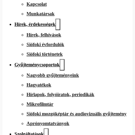
Kapcsolat
Munkatársak
Hírek, érdekességek
Hírek, felhívások
Siófoki évfordulók
Siófoki történetek
Gyűjteménycsoportok
Nagyobb gyűjteményeink
Hagyatékok
Hírlapok, folyóiratok, periodikák
Mikrofilmtár
Siófoki mozgóképtár és audiovizuális gyűjtemény
Aprónyomtatványok
Szolgáltatások