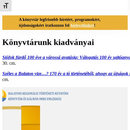
Betűméret váltása
A könyvtár legfrissebb híreiért, programokért,
újdonságokért iratkozzon fel
hírlevelünkre
!
Könyvtárunk kiadványai
Siófok fürdő 100 éve a várossá avatásig: Válogatás 100 év sajtóany
30. cm.
Széles a Balaton vize…? 170 év a tó történetéből, ahogy az újságok
cm.