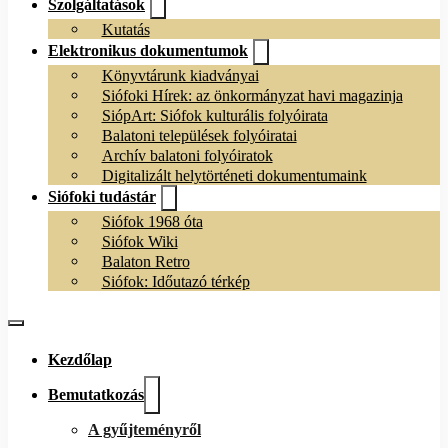
Szolgáltatások
Kutatás
Elektronikus dokumentumok
Könyvtárunk kiadványai
Siófoki Hírek: az önkormányzat havi magazinja
SiópArt: Siófok kulturális folyóirata
Balatoni települések folyóiratai
Archív balatoni folyóiratok
Digitalizált helytörténeti dokumentumaink
Siófoki tudástár
Siófok 1968 óta
Siófok Wiki
Balaton Retro
Siófok: Időutazó térkép
Kezdőlap
Bemutatkozás
A gyűjteményről