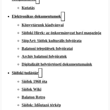
Kutatás
Elektronikus dokumentumok
Könyvtárunk kiadványai
Siófoki Hírek: az önkormányzat havi magazinja
SiópArt: Siófok kulturális folyóirata
Balatoni települések folyóiratai
Archív balatoni folyóiratok
Digitalizált helytörténeti dokumentumaink
Siófoki tudástár
Siófok 1968 óta
Siófok Wiki
Balaton Retro
Siófok: Időutazó térkép