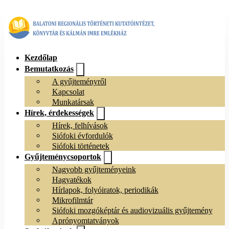
Kezdőlap
Bemutatkozás
A gyűjteményről
Kapcsolat
Munkatársak
Hírek, érdekességek
Hírek, felhívások
Siófoki évfordulók
Siófoki történetek
Gyűjteménycsoportok
Nagyobb gyűjteményeink
Hagyatékok
Hírlapok, folyóiratok, periodikák
Mikrofilmtár
Siófoki mozgóképtár és audiovizuális gyűjtemény
Aprónyomtatványok