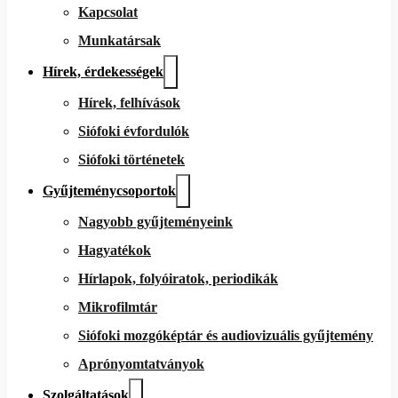
Kapcsolat
Munkatársak
Hírek, érdekességek
Hírek, felhívások
Siófoki évfordulók
Siófoki történetek
Gyűjteménycsoportok
Nagyobb gyűjteményeink
Hagyatékok
Hírlapok, folyóiratok, periodikák
Mikrofilmtár
Siófoki mozgóképtár és audiovizuális gyűjtemény
Aprónyomtatványok
Szolgáltatások