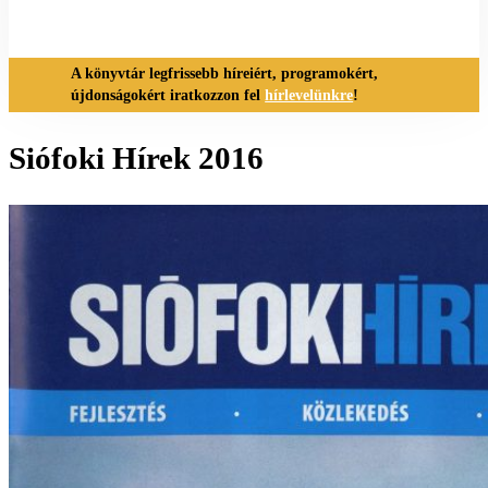
A könyvtár legfrissebb híreiért, programokért,
újdonságokért iratkozzon fel
hírlevelünkre
!
Siófoki Hírek 2016