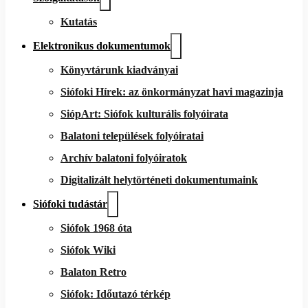
Kutatás
Elektronikus dokumentumok
Könyvtárunk kiadványai
Siófoki Hírek: az önkormányzat havi magazinja
SiópArt: Siófok kulturális folyóirata
Balatoni települések folyóiratai
Archív balatoni folyóiratok
Digitalizált helytörténeti dokumentumaink
Siófoki tudástár
Siófok 1968 óta
Siófok Wiki
Balaton Retro
Siófok: Időutazó térkép