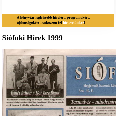
A könyvtár legfrissebb híreiért, programokért,
újdonságokért iratkozzon fel
hírlevelünkre
!
Siófoki Hírek 1999