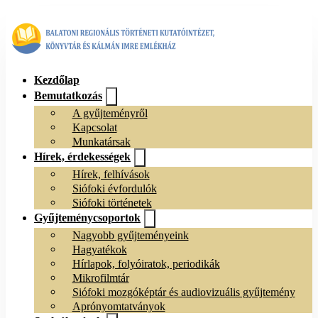
Kezdőlap
Bemutatkozás
A gyűjteményről
Kapcsolat
Munkatársak
Hírek, érdekességek
Hírek, felhívások
Siófoki évfordulók
Siófoki történetek
Gyűjteménycsoportok
Nagyobb gyűjteményeink
Hagyatékok
Hírlapok, folyóiratok, periodikák
Mikrofilmtár
Siófoki mozgóképtár és audiovizuális gyűjtemény
Aprónyomtatványok