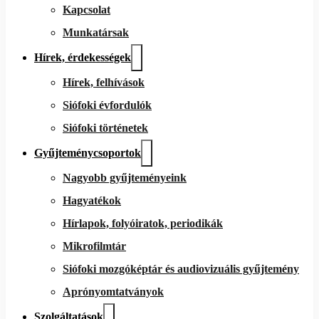
Kapcsolat
Munkatársak
Hírek, érdekességek
Hírek, felhívások
Siófoki évfordulók
Siófoki történetek
Gyűjteménycsoportok
Nagyobb gyűjteményeink
Hagyatékok
Hírlapok, folyóiratok, periodikák
Mikrofilmtár
Siófoki mozgóképtár és audiovizuális gyűjtemény
Aprónyomtatványok
Szolgáltatások