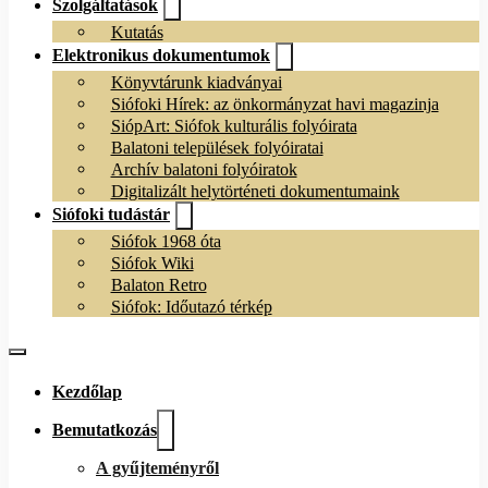
Szolgáltatások
Kutatás
Elektronikus dokumentumok
Könyvtárunk kiadványai
Siófoki Hírek: az önkormányzat havi magazinja
SiópArt: Siófok kulturális folyóirata
Balatoni települések folyóiratai
Archív balatoni folyóiratok
Digitalizált helytörténeti dokumentumaink
Siófoki tudástár
Siófok 1968 óta
Siófok Wiki
Balaton Retro
Siófok: Időutazó térkép
Kezdőlap
Bemutatkozás
A gyűjteményről