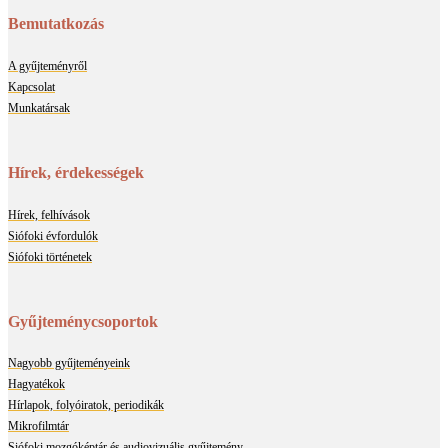
Bemutatkozás
A gyűjteményről
Kapcsolat
Munkatársak
Hírek, érdekességek
Hírek, felhívások
Siófoki évfordulók
Siófoki történetek
Gyűjteménycsoportok
Nagyobb gyűjteményeink
Hagyatékok
Hírlapok, folyóiratok, periodikák
Mikrofilmtár
Siófoki mozgóképtár és audiovizuális gyűjtemény