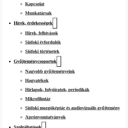
Kapcsolat
Munkatársak
Hírek, érdekességek
Hírek, felhívások
Siófoki évfordulók
Siófoki történetek
Gyűjteménycsoportok
Nagyobb gyűjteményeink
Hagyatékok
Hírlapok, folyóiratok, periodikák
Mikrofilmtár
Siófoki mozgóképtár és audiovizuális gyűjtemény
Aprónyomtatványok
Szolgáltatások