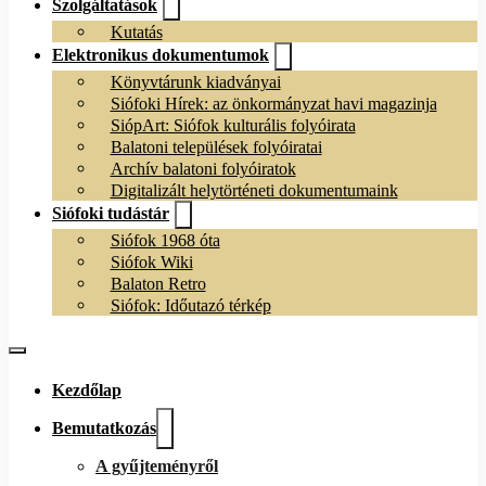
Szolgáltatások
Kutatás
Elektronikus dokumentumok
Könyvtárunk kiadványai
Siófoki Hírek: az önkormányzat havi magazinja
SiópArt: Siófok kulturális folyóirata
Balatoni települések folyóiratai
Archív balatoni folyóiratok
Digitalizált helytörténeti dokumentumaink
Siófoki tudástár
Siófok 1968 óta
Siófok Wiki
Balaton Retro
Siófok: Időutazó térkép
Kezdőlap
Bemutatkozás
A gyűjteményről