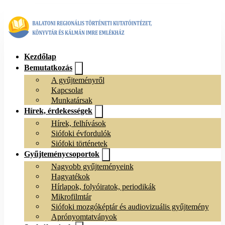
Kezdőlap
Bemutatkozás
A gyűjteményről
Kapcsolat
Munkatársak
Hírek, érdekességek
Hírek, felhívások
Siófoki évfordulók
Siófoki történetek
Gyűjteménycsoportok
Nagyobb gyűjteményeink
Hagyatékok
Hírlapok, folyóiratok, periodikák
Mikrofilmtár
Siófoki mozgóképtár és audiovizuális gyűjtemény
Aprónyomtatványok