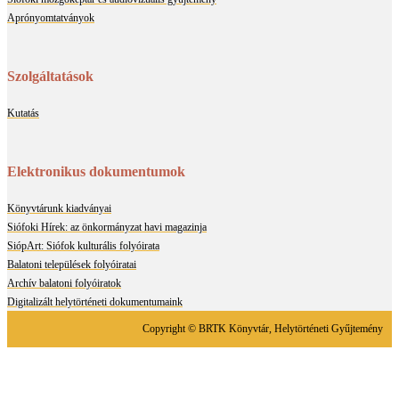
Aprónyomtatványok
Szolgáltatások
Kutatás
Elektronikus dokumentumok
Könyvtárunk kiadványai
Siófoki Hírek: az önkormányzat havi magazinja
SiópArt: Siófok kulturális folyóirata
Balatoni települések folyóiratai
Archív balatoni folyóiratok
Digitalizált helytörténeti dokumentumaink
Copyright © BRTK Könyvtár, Helytörténeti Gyűjtemény