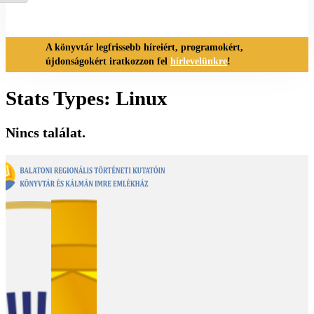
A könyvtár legfrissebb híreiért, programokért,
újdonságokért iratkozzon fel
hírlevelünkre
!
Stats Types:
Linux
Nincs találat.