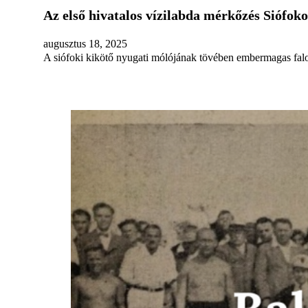
Az első hivatalos vízilabda mérkőzés Siófok
augusztus 18, 2025
A siófoki kikötő nyugati mólójának tövében embermagas falo