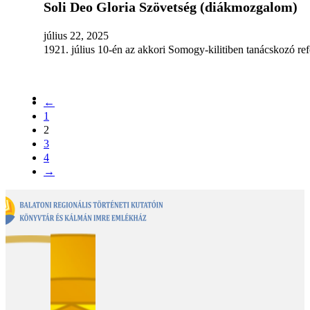
Soli Deo Gloria Szövetség (diákmozgalom)
július 22, 2025
1921. július 10-én az akkori Somogy-kilitiben tanácskozó 
←
1
2
3
4
→