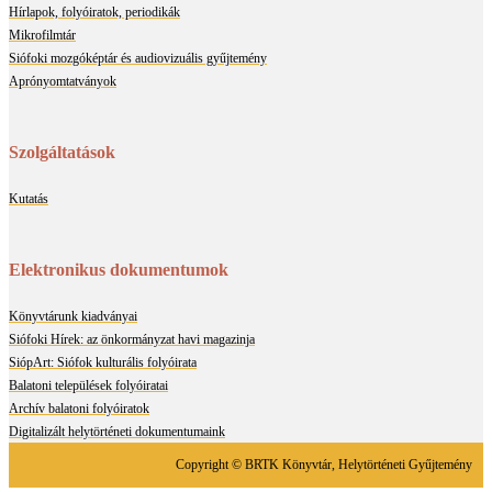
Hírlapok, folyóiratok, periodikák
Mikrofilmtár
Siófoki mozgóképtár és audiovizuális gyűjtemény
Aprónyomtatványok
Szolgáltatások
Kutatás
Elektronikus dokumentumok
Könyvtárunk kiadványai
Siófoki Hírek: az önkormányzat havi magazinja
SiópArt: Siófok kulturális folyóirata
Balatoni települések folyóiratai
Archív balatoni folyóiratok
Digitalizált helytörténeti dokumentumaink
Copyright © BRTK Könyvtár, Helytörténeti Gyűjtemény