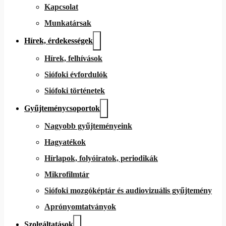
Kapcsolat
Munkatársak
Hírek, érdekességek
Hírek, felhívások
Siófoki évfordulók
Siófoki történetek
Gyűjteménycsoportok
Nagyobb gyűjteményeink
Hagyatékok
Hírlapok, folyóiratok, periodikák
Mikrofilmtár
Siófoki mozgóképtár és audiovizuális gyűjtemény
Aprónyomtatványok
Szolgáltatások