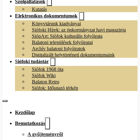
Szolgáltatások
Kutatás
Elektronikus dokumentumok
Könyvtárunk kiadványai
Siófoki Hírek: az önkormányzat havi magazinja
SiópArt: Siófok kulturális folyóirata
Balatoni települések folyóiratai
Archív balatoni folyóiratok
Digitalizált helytörténeti dokumentumaink
Siófoki tudástár
Siófok 1968 óta
Siófok Wiki
Balaton Retro
Siófok: Időutazó térkép
Kezdőlap
Bemutatkozás
A gyűjteményről