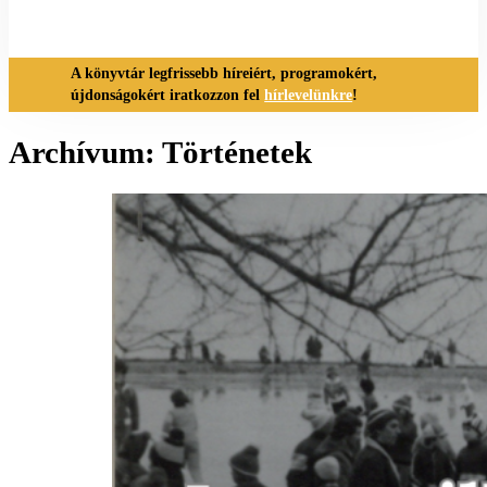
A könyvtár legfrissebb híreiért, programokért,
újdonságokért iratkozzon fel
hírlevelünkre
!
Archívum:
Történetek