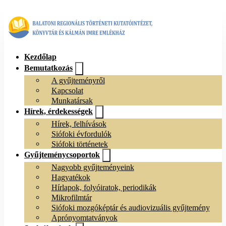
Kezdőlap
Bemutatkozás
A gyűjteményről
Kapcsolat
Munkatársak
Hírek, érdekességek
Hírek, felhívások
Siófoki évfordulók
Siófoki történetek
Gyűjteménycsoportok
Nagyobb gyűjteményeink
Hagyatékok
Hírlapok, folyóiratok, periodikák
Mikrofilmtár
Siófoki mozgóképtár és audiovizuális gyűjtemény
Aprónyomtatványok