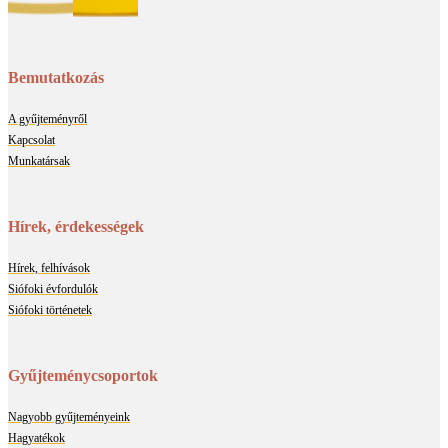
Bemutatkozás
A gyűjteményről
Kapcsolat
Munkatársak
Hírek, érdekességek
Hírek, felhívások
Siófoki évfordulók
Siófoki történetek
Gyűjteménycsoportok
Nagyobb gyűjteményeink
Hagyatékok