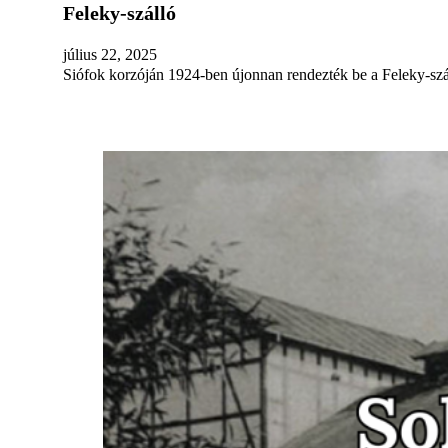
Feleky-szálló
július 22, 2025
Siófok korzóján 1924-ben újonnan rendezték be a Feleky-szál