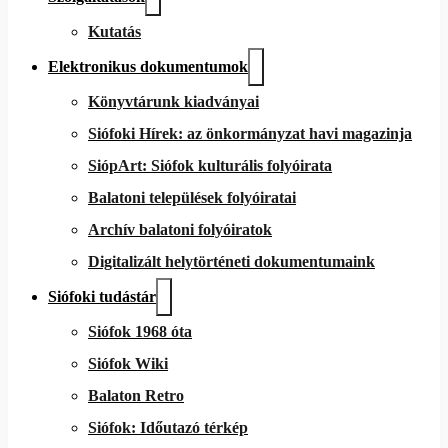
Kutatás
Elektronikus dokumentumok
Könyvtárunk kiadványai
Siófoki Hírek: az önkormányzat havi magazinja
SiópArt: Siófok kulturális folyóirata
Balatoni települések folyóiratai
Archív balatoni folyóiratok
Digitalizált helytörténeti dokumentumaink
Siófoki tudástár
Siófok 1968 óta
Siófok Wiki
Balaton Retro
Siófok: Időutazó térkép