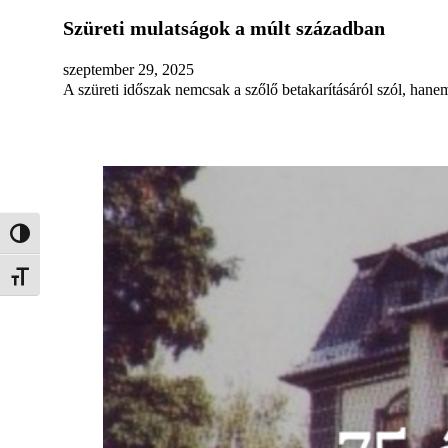
Szüreti mulatságok a múlt században
szeptember 29, 2025
A szüreti időszak nemcsak a szőlő betakarításáról szól, han
Nagy kontraszt váltása
Betűméret váltása