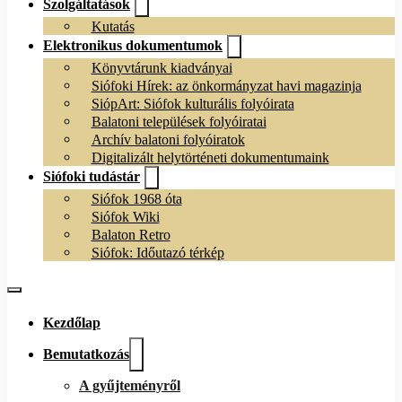
Szolgáltatások
Kutatás
Elektronikus dokumentumok
Könyvtárunk kiadványai
Siófoki Hírek: az önkormányzat havi magazinja
SiópArt: Siófok kulturális folyóirata
Balatoni települések folyóiratai
Archív balatoni folyóiratok
Digitalizált helytörténeti dokumentumaink
Siófoki tudástár
Siófok 1968 óta
Siófok Wiki
Balaton Retro
Siófok: Időutazó térkép
Kezdőlap
Bemutatkozás
A gyűjteményről