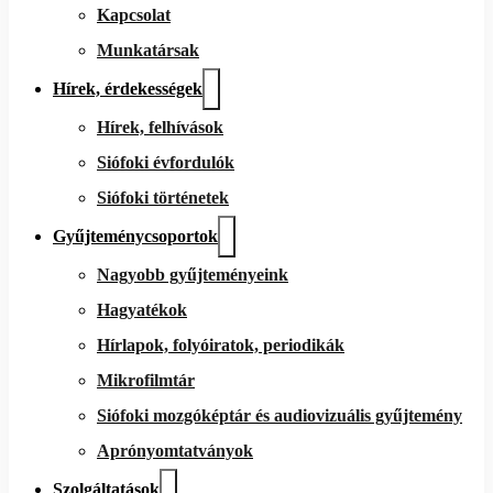
Kapcsolat
Munkatársak
Hírek, érdekességek
Hírek, felhívások
Siófoki évfordulók
Siófoki történetek
Gyűjteménycsoportok
Nagyobb gyűjteményeink
Hagyatékok
Hírlapok, folyóiratok, periodikák
Mikrofilmtár
Siófoki mozgóképtár és audiovizuális gyűjtemény
Aprónyomtatványok
Szolgáltatások