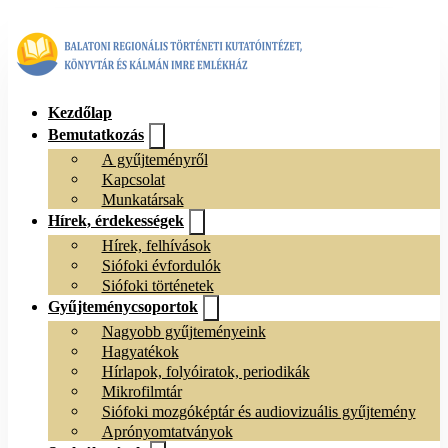
Kezdőlap
Bemutatkozás
A gyűjteményről
Kapcsolat
Munkatársak
Hírek, érdekességek
Hírek, felhívások
Siófoki évfordulók
Siófoki történetek
Gyűjteménycsoportok
Nagyobb gyűjteményeink
Hagyatékok
Hírlapok, folyóiratok, periodikák
Mikrofilmtár
Siófoki mozgóképtár és audiovizuális gyűjtemény
Aprónyomtatványok