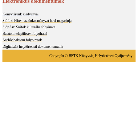
Elektronikus dokumentumok
Könyvtárunk kiadványai
Siófoki Hírek: az önkormányzat havi magazinja
SiópArt: Siófok kulturális folyóirata
Balatoni települések folyóiratai
Archív balatoni folyóiratok
Digitalizált helytörténeti dokumentumaink
Copyright © BRTK Könyvtár, Helytörténeti Gyűjtemény