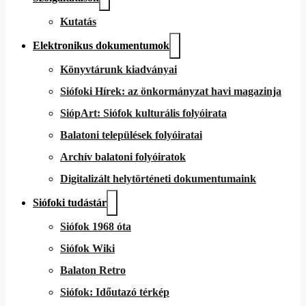
Kutatás
Elektronikus dokumentumok
Könyvtárunk kiadványai
Siófoki Hírek: az önkormányzat havi magazinja
SiópArt: Siófok kulturális folyóirata
Balatoni települések folyóiratai
Archív balatoni folyóiratok
Digitalizált helytörténeti dokumentumaink
Siófoki tudástár
Siófok 1968 óta
Siófok Wiki
Balaton Retro
Siófok: Időutazó térkép