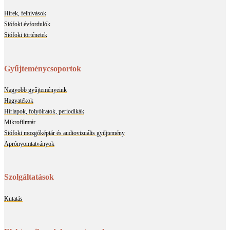
Hírek, felhívások
Siófoki évfordulók
Siófoki történetek
Gyűjteménycsoportok
Nagyobb gyűjteményeink
Hagyatékok
Hírlapok, folyóiratok, periodikák
Mikrofilmtár
Siófoki mozgóképtár és audiovizuális gyűjtemény
Aprónyomtatványok
Szolgáltatások
Kutatás