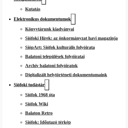
Kutatás
Elektronikus dokumentumok
Könyvtárunk kiadványai
Siófoki Hírek: az önkormányzat havi magazinja
SiópArt: Siófok kulturális folyóirata
Balatoni települések folyóiratai
Archív balatoni folyóiratok
Digitalizált helytörténeti dokumentumaink
Siófoki tudástár
Siófok 1968 óta
Siófok Wiki
Balaton Retro
Siófok: Időutazó térkép