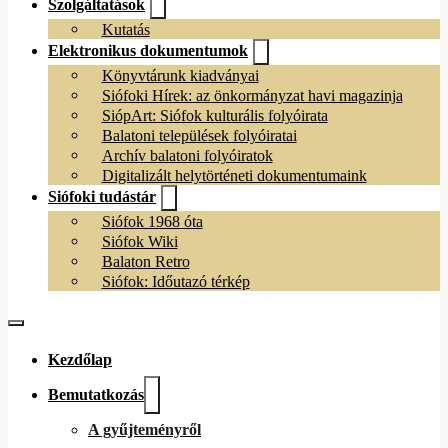
Szolgáltatások
Kutatás
Elektronikus dokumentumok
Könyvtárunk kiadványai
Siófoki Hírek: az önkormányzat havi magazinja
SiópArt: Siófok kulturális folyóirata
Balatoni települések folyóiratai
Archív balatoni folyóiratok
Digitalizált helytörténeti dokumentumaink
Siófoki tudástár
Siófok 1968 óta
Siófok Wiki
Balaton Retro
Siófok: Időutazó térkép
Kezdőlap
Bemutatkozás
A gyűjteményről