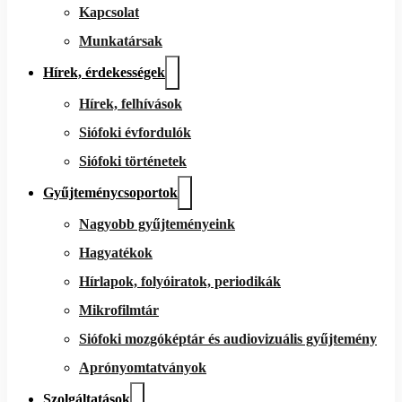
Kapcsolat
Munkatársak
Hírek, érdekességek
Hírek, felhívások
Siófoki évfordulók
Siófoki történetek
Gyűjteménycsoportok
Nagyobb gyűjteményeink
Hagyatékok
Hírlapok, folyóiratok, periodikák
Mikrofilmtár
Siófoki mozgóképtár és audiovizuális gyűjtemény
Aprónyomtatványok
Szolgáltatások