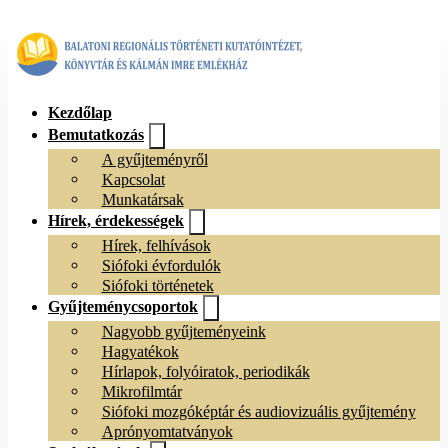
Kezdőlap
Bemutatkozás
A gyűjteményről
Kapcsolat
Munkatársak
Hírek, érdekességek
Hírek, felhívások
Siófoki évfordulók
Siófoki történetek
Gyűjteménycsoportok
Nagyobb gyűjteményeink
Hagyatékok
Hírlapok, folyóiratok, periodikák
Mikrofilmtár
Siófoki mozgóképtár és audiovizuális gyűjtemény
Aprónyomtatványok