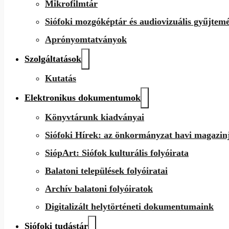
Mikrofilmtár
Siófoki mozgóképtár és audiovizuális gyűjtem
Aprónyomtatványok
Szolgáltatások
Kutatás
Elektronikus dokumentumok
Könyvtárunk kiadványai
Siófoki Hírek: az önkormányzat havi magazin
SiópArt: Siófok kulturális folyóirata
Balatoni települések folyóiratai
Archív balatoni folyóiratok
Digitalizált helytörténeti dokumentumaink
Siófoki tudástár