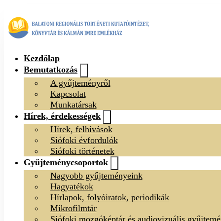
Kezdőlap
Bemutatkozás
A gyűjteményről
Kapcsolat
Munkatársak
Hírek, érdekességek
Hírek, felhívások
Siófoki évfordulók
Siófoki történetek
Gyűjteménycsoportok
Nagyobb gyűjteményeink
Hagyatékok
Hírlapok, folyóiratok, periodikák
Mikrofilmtár
Siófoki mozgóképtár és audiovizuális gyűjtem