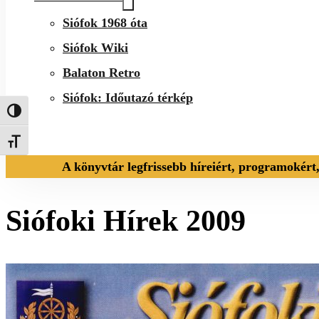
Siófok 1968 óta
Siófok Wiki
Balaton Retro
Siófok: Időutazó térkép
Nagy kontraszt váltása
Betűméret váltása
A könyvtár legfrissebb híreiért, programokért
Siófoki Hírek 2009