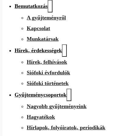
Bemutatkozás
A gyűjteményről
Kapcsolat
Munkatársak
Hírek, érdekességek
Hírek, felhívások
Siófoki évfordulók
Siófoki történetek
Gyűjteménycsoportok
Nagyobb gyűjteményeink
Hagyatékok
Hírlapok, folyóiratok, periodikák