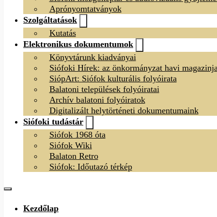
Aprónyomtatványok
Szolgáltatások
Kutatás
Elektronikus dokumentumok
Könyvtárunk kiadványai
Siófoki Hírek: az önkormányzat havi magazinj
SiópArt: Siófok kulturális folyóirata
Balatoni települések folyóiratai
Archív balatoni folyóiratok
Digitalizált helytörténeti dokumentumaink
Siófoki tudástár
Siófok 1968 óta
Siófok Wiki
Balaton Retro
Siófok: Időutazó térkép
Kezdőlap