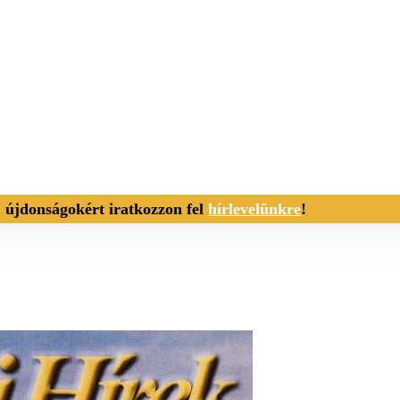
, újdonságokért iratkozzon fel
hírlevelünkre
!