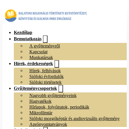
Kezdőlap
Bemutatkozás
A gyűjteményről
Kapcsolat
Munkatársak
Hírek, érdekességek
Hírek, felhívások
Siófoki évfordulók
Siófoki történetek
Gyűjteménycsoportok
Nagyobb gyűjteményeink
Hagyatékok
Hírlapok, folyóiratok, periodikák
Mikrofilmtár
Siófoki mozgóképtár és audiovizuális gyűjtemény
Aprónyomtatványok