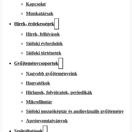
Kapcsolat
Munkatársak
Hírek, érdekességek
Hírek, felhívások
Siófoki évfordulók
Siófoki történetek
Gyűjteménycsoportok
Nagyobb gyűjteményeink
Hagyatékok
Hírlapok, folyóiratok, periodikák
Mikrofilmtár
Siófoki mozgóképtár és audiovizuális gyűjtemény
Aprónyomtatványok
Szolgáltatások