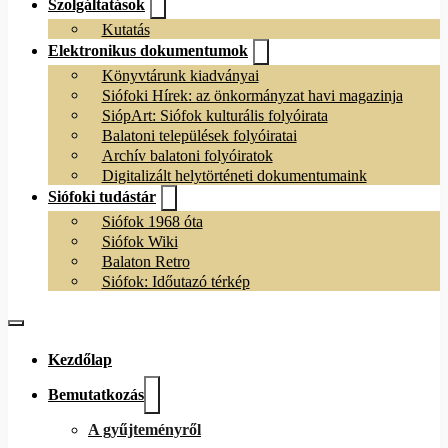
Szolgáltatások
Kutatás
Elektronikus dokumentumok
Könyvtárunk kiadványai
Siófoki Hírek: az önkormányzat havi magazinja
SiópArt: Siófok kulturális folyóirata
Balatoni települések folyóiratai
Archív balatoni folyóiratok
Digitalizált helytörténeti dokumentumaink
Siófoki tudástár
Siófok 1968 óta
Siófok Wiki
Balaton Retro
Siófok: Időutazó térkép
Kezdőlap
Bemutatkozás
A gyűjteményről