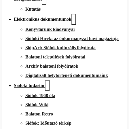
Kutatás
Elektronikus dokumentumok
Könyvtárunk kiadványai
Siófoki Hírek: az önkormányzat havi magazinja
SiópArt: Siófok kulturális folyóirata
Balatoni települések folyóiratai
Archív balatoni folyóiratok
Digitalizált helytörténeti dokumentumaink
Siófoki tudástár
Siófok 1968 óta
Siófok Wiki
Balaton Retro
Siófok: Időutazó térkép