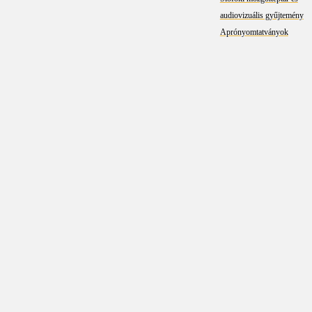
audiovizuális gyűjtemény
Aprónyomtatványok