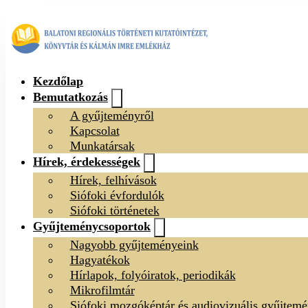
Kezdőlap
Bemutatkozás
A gyűjteményről
Kapcsolat
Munkatársak
Hírek, érdekességek
Hírek, felhívások
Siófoki évfordulók
Siófoki történetek
Gyűjteménycsoportok
Nagyobb gyűjteményeink
Hagyatékok
Hírlapok, folyóiratok, periodikák
Mikrofilmtár
Siófoki mozgóképtár és audiovizuális gyűjtem