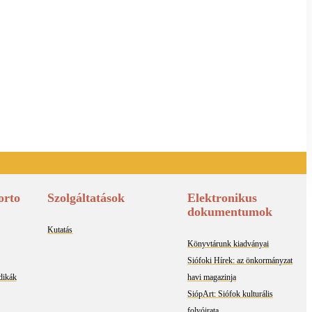
orto
Szolgáltatások
Elektronikus
dokumentumok
Kutatás
Könyvtárunk kiadványai
Siófoki Hírek: az önkormányzat
odikák
havi magazinja
SiópArt: Siófok kulturális
folyóirata