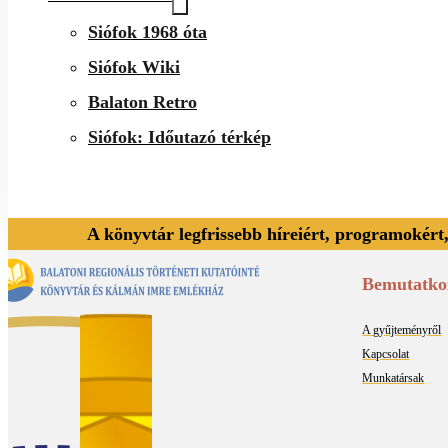
Siófok 1968 óta
Siófok Wiki
Balaton Retro
Siófok: Időutazó térkép
A könyvtár legfrissebb híreiért, programokért
Bemutatko
A gyűjteményről
Kapcsolat
Munkatársak