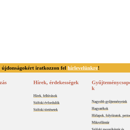
, újdonságokért iratkozzon fel
hírlevelünkre
!
zás
Hírek, érdekességek
Gyűjteménycsop
k
Hírek, felhívások
Nagyobb gyűjteményeink
Siófoki évfordulók
Hagyatékok
Siófoki történetek
Hírlapok, folyóiratok, peri
Mikrofilmtár
Siófoki mozgóképtár és