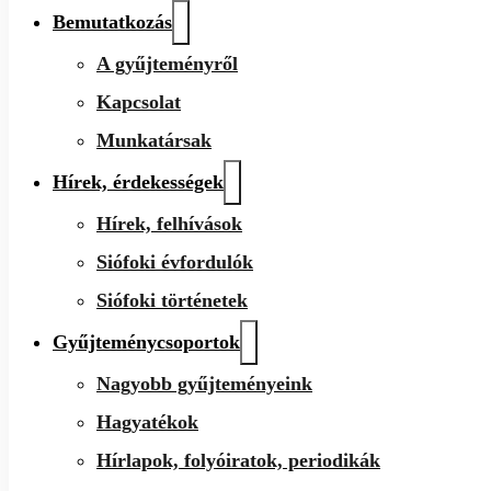
Bemutatkozás
A gyűjteményről
Kapcsolat
Munkatársak
Hírek, érdekességek
Hírek, felhívások
Siófoki évfordulók
Siófoki történetek
Gyűjteménycsoportok
Nagyobb gyűjteményeink
Hagyatékok
Hírlapok, folyóiratok, periodikák