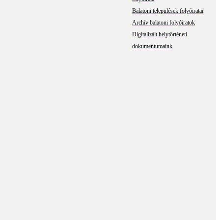
Balatoni települések folyóiratai
Archív balatoni folyóiratok
Digitalizált helytörténeti
dokumentumaink