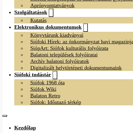
Aprónyomtatványok
Szolgáltatások
Kutatás
Elektronikus dokumentumok
Könyvtárunk kiadványai
Siófoki Hírek: az önkormányzat havi magazinj
SiópArt: Siófok kulturális folyóirata
Balatoni települések folyóiratai
Archív balatoni folyóiratok
Digitalizált helytörténeti dokumentumaink
Siófoki tudástár
Siófok 1968 óta
Siófok Wiki
Balaton Retro
Siófok: Időutazó térkép
Kezdőlap