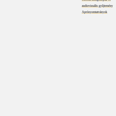
audiovizuális gyűjtemény
Aprónyomtatványok