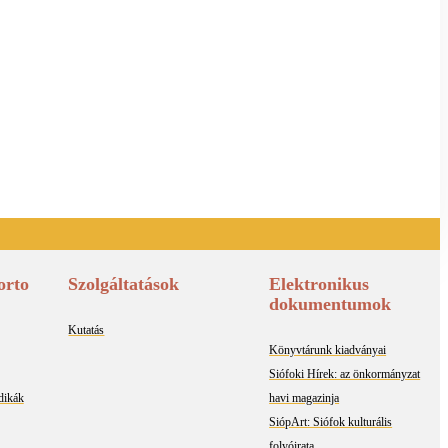
orto
Szolgáltatások
Elektronikus
dokumentumok
Kutatás
Könyvtárunk kiadványai
Siófoki Hírek: az önkormányzat
odikák
havi magazinja
SiópArt: Siófok kulturális
folyóirata