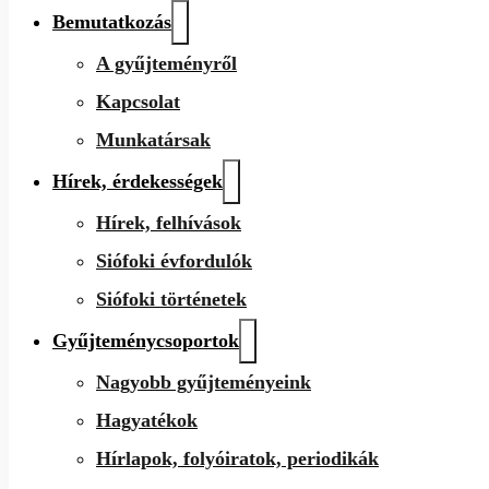
Bemutatkozás
A gyűjteményről
Kapcsolat
Munkatársak
Hírek, érdekességek
Hírek, felhívások
Siófoki évfordulók
Siófoki történetek
Gyűjteménycsoportok
Nagyobb gyűjteményeink
Hagyatékok
Hírlapok, folyóiratok, periodikák