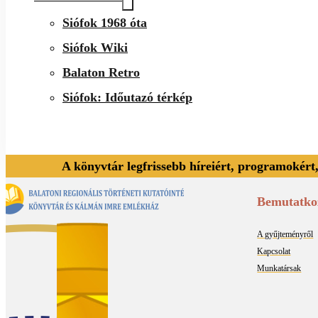
Siófok 1968 óta
Siófok Wiki
Balaton Retro
Siófok: Időutazó térkép
A könyvtár legfrissebb híreiért, programokért
Bemutatko
A gyűjteményről
Kapcsolat
Munkatársak