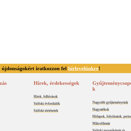
, újdonságokért iratkozzon fel
hírlevelünkre
!
zás
Hírek, érdekességek
Gyűjteménycsop
k
Hírek, felhívások
Nagyobb gyűjteményeink
Siófoki évfordulók
Hagyatékok
Siófoki történetek
Hírlapok, folyóiratok, peri
Mikrofilmtár
Siófoki mozgóképtár és