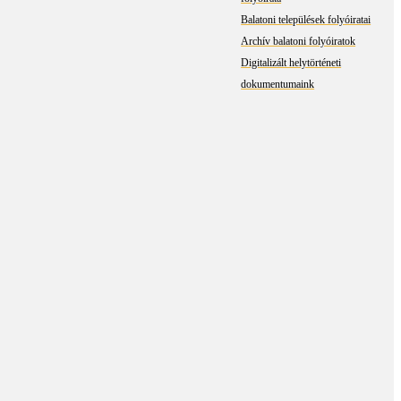
Balatoni települések folyóiratai
Archív balatoni folyóiratok
Digitalizált helytörténeti
dokumentumaink