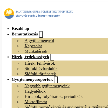
Kezdőlap
Bemutatkozás
A gyűjteményről
Kapcsolat
Munkatársak
Hírek, érdekességek
Hírek, felhívások
Siófoki évfordulók
Siófoki történetek
Gyűjteménycsoportok
Nagyobb gyűjteményeink
Hagyatékok
Hírlapok, folyóiratok, periodikák
Mikrofilmtár
Siófoki mozgóképtár és audiovizuális gyűjtem