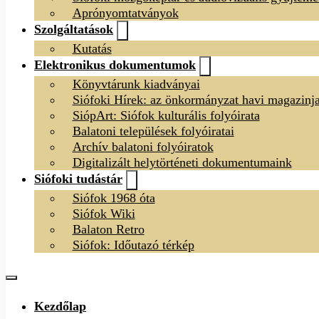
Aprónyomtatványok
Szolgáltatások
Kutatás
Elektronikus dokumentumok
Könyvtárunk kiadványai
Siófoki Hírek: az önkormányzat havi magazinj
SiópArt: Siófok kulturális folyóirata
Balatoni települések folyóiratai
Archív balatoni folyóiratok
Digitalizált helytörténeti dokumentumaink
Siófoki tudástár
Siófok 1968 óta
Siófok Wiki
Balaton Retro
Siófok: Időutazó térkép
Kezdőlap