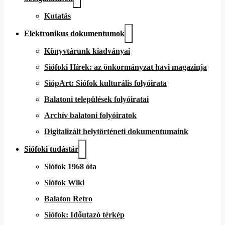
Kutatás
Elektronikus dokumentumok
Könyvtárunk kiadványai
Siófoki Hírek: az önkormányzat havi magazinja
SiópArt: Siófok kulturális folyóirata
Balatoni települések folyóiratai
Archív balatoni folyóiratok
Digitalizált helytörténeti dokumentumaink
Siófoki tudástár
Siófok 1968 óta
Siófok Wiki
Balaton Retro
Siófok: Időutazó térkép