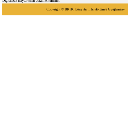
Digitalizált helytörténeti dokumentumaink
Copyright © BRTK Könyvtár, Helytörténeti Gyűjtemény