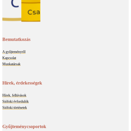
Bemutatkozás
A gyűjteményről
Kapcsolat
Munkatársak
Hírek, érdekességek
Hírek, felhívások
Siófoki évfordulók
Siófoki történetek
Gyűjteménycsoportok