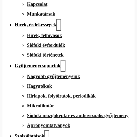
Kapcsolat
Munkatársak
Hírek, érdekességek
Hírek, felhívások
Siófoki évfordulók
Siófoki történetek
Gyűjteménycsoportok
Nagyobb gyűjteményeink
Hagyatékok
Hírlapok, folyóiratok, periodikák
Mikrofilmtár
Siófoki mozgóképtár és audiovizuális gyűjtemény
Aprónyomtatványok
Szolgáltatások