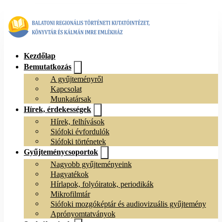
Kezdőlap
Bemutatkozás
A gyűjteményről
Kapcsolat
Munkatársak
Hírek, érdekességek
Hírek, felhívások
Siófoki évfordulók
Siófoki történetek
Gyűjteménycsoportok
Nagyobb gyűjteményeink
Hagyatékok
Hírlapok, folyóiratok, periodikák
Mikrofilmtár
Siófoki mozgóképtár és audiovizuális gyűjtemény
Aprónyomtatványok