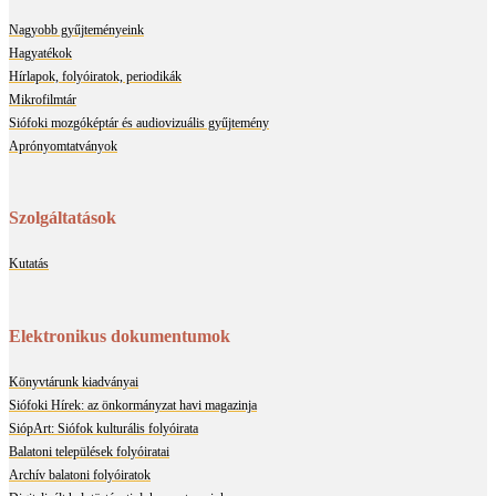
Nagyobb gyűjteményeink
Hagyatékok
Hírlapok, folyóiratok, periodikák
Mikrofilmtár
Siófoki mozgóképtár és audiovizuális gyűjtemény
Aprónyomtatványok
Szolgáltatások
Kutatás
Elektronikus dokumentumok
Könyvtárunk kiadványai
Siófoki Hírek: az önkormányzat havi magazinja
SiópArt: Siófok kulturális folyóirata
Balatoni települések folyóiratai
Archív balatoni folyóiratok