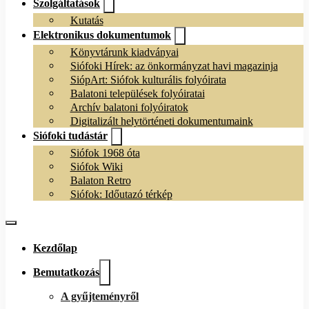
Szolgáltatások
Kutatás
Elektronikus dokumentumok
Könyvtárunk kiadványai
Siófoki Hírek: az önkormányzat havi magazinja
SiópArt: Siófok kulturális folyóirata
Balatoni települések folyóiratai
Archív balatoni folyóiratok
Digitalizált helytörténeti dokumentumaink
Siófoki tudástár
Siófok 1968 óta
Siófok Wiki
Balaton Retro
Siófok: Időutazó térkép
Kezdőlap
Bemutatkozás
A gyűjteményről