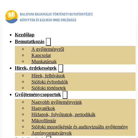
Kezdőlap
Bemutatkozás
A gyűjteményről
Kapcsolat
Munkatársak
Hírek, érdekességek
Hírek, felhívások
Siófoki évfordulók
Siófoki történetek
Gyűjteménycsoportok
Nagyobb gyűjteményeink
Hagyatékok
Hírlapok, folyóiratok, periodikák
Mikrofilmtár
Siófoki mozgóképtár és audiovizuális gyűjtemény
Aprónyomtatványok