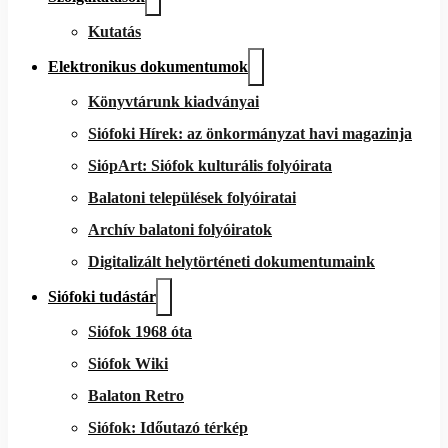
Kutatás
Elektronikus dokumentumok
Könyvtárunk kiadványai
Siófoki Hírek: az önkormányzat havi magazinja
SiópArt: Siófok kulturális folyóirata
Balatoni települések folyóiratai
Archív balatoni folyóiratok
Digitalizált helytörténeti dokumentumaink
Siófoki tudástár
Siófok 1968 óta
Siófok Wiki
Balaton Retro
Siófok: Időutazó térkép