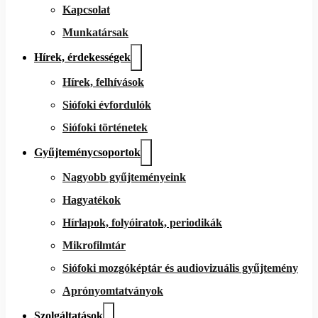
Kapcsolat
Munkatársak
Hírek, érdekességek
Hírek, felhívások
Siófoki évfordulók
Siófoki történetek
Gyűjteménycsoportok
Nagyobb gyűjteményeink
Hagyatékok
Hírlapok, folyóiratok, periodikák
Mikrofilmtár
Siófoki mozgóképtár és audiovizuális gyűjtemény
Aprónyomtatványok
Szolgáltatások