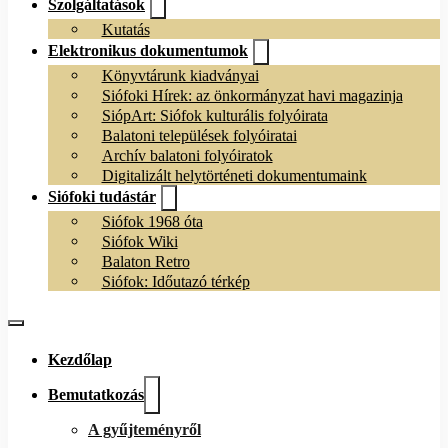
Szolgáltatások
Kutatás
Elektronikus dokumentumok
Könyvtárunk kiadványai
Siófoki Hírek: az önkormányzat havi magazinja
SiópArt: Siófok kulturális folyóirata
Balatoni települések folyóiratai
Archív balatoni folyóiratok
Digitalizált helytörténeti dokumentumaink
Siófoki tudástár
Siófok 1968 óta
Siófok Wiki
Balaton Retro
Siófok: Időutazó térkép
Kezdőlap
Bemutatkozás
A gyűjteményről