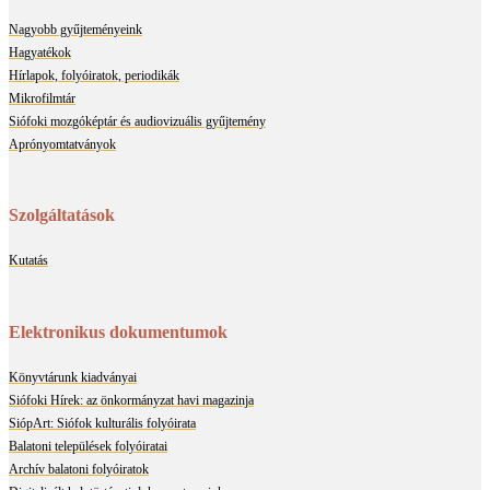
Nagyobb gyűjteményeink
Hagyatékok
Hírlapok, folyóiratok, periodikák
Mikrofilmtár
Siófoki mozgóképtár és audiovizuális gyűjtemény
Aprónyomtatványok
Szolgáltatások
Kutatás
Elektronikus dokumentumok
Könyvtárunk kiadványai
Siófoki Hírek: az önkormányzat havi magazinja
SiópArt: Siófok kulturális folyóirata
Balatoni települések folyóiratai
Archív balatoni folyóiratok