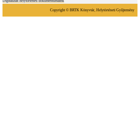
Digitalizált helytörténeti dokumentumaink
Copyright © BRTK Könyvtár, Helytörténeti Gyűjtemény