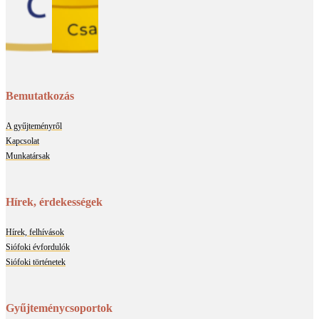
Bemutatkozás
A gyűjteményről
Kapcsolat
Munkatársak
Hírek, érdekességek
Hírek, felhívások
Siófoki évfordulók
Siófoki történetek
Gyűjteménycsoportok