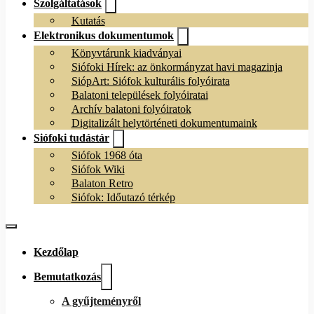
Szolgáltatások
Kutatás
Elektronikus dokumentumok
Könyvtárunk kiadványai
Siófoki Hírek: az önkormányzat havi magazinja
SiópArt: Siófok kulturális folyóirata
Balatoni települések folyóiratai
Archív balatoni folyóiratok
Digitalizált helytörténeti dokumentumaink
Siófoki tudástár
Siófok 1968 óta
Siófok Wiki
Balaton Retro
Siófok: Időutazó térkép
Kezdőlap
Bemutatkozás
A gyűjteményről