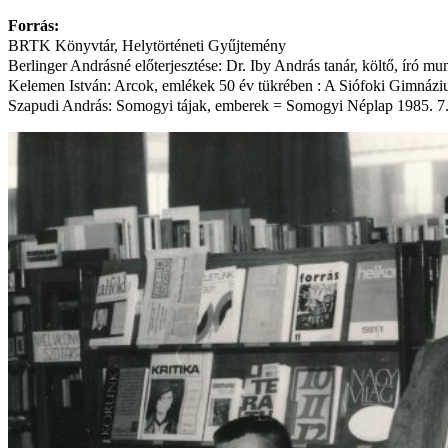
Forrás:
BRTK Könyvtár, Helytörténeti Gyűjtemény
Berlinger Andrásné előterjesztése: Dr. Iby András tanár, költő, író mu
Kelemen István: Arcok, emlékek 50 év tükrében : A Siófoki Gimnázi
Szapudi András: Somogyi tájak, emberek = Somogyi Néplap 1985. 7