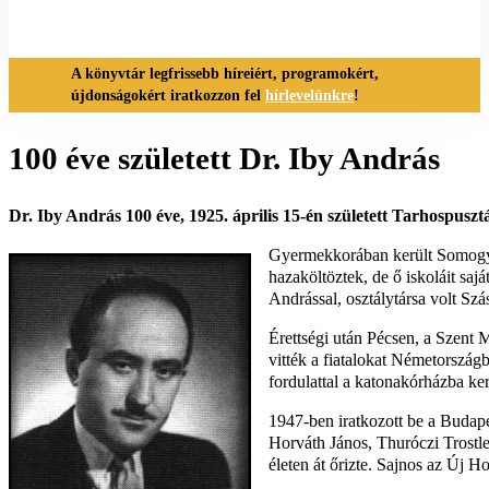
A könyvtár legfrissebb híreiért, programokért,
újdonságokért iratkozzon fel
hírlevelünkre
!
100 éve született Dr. Iby András
Dr. Iby András 100 éve, 1925. április 15-én született Tarhospusz
Gyermekkorában került Somogyba
hazaköltöztek, de ő iskoláit saj
Andrással, osztálytársa volt Szá
Érettségi után Pécsen, a Szent 
vitték a fiatalokat Németország
fordulattal a katonakórházba ker
1947-ben iratkozott be a Budape
Horváth János, Thuróczi Trostle
életen át őrizte. Sajnos az Új 