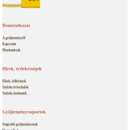
Bemutatkozás
A gyűjteményről
Kapcsolat
Munkatársak
Hírek, érdekességek
Hírek, felhívások
Siófoki évfordulók
Siófoki történetek
Gyűjteménycsoportok
Nagyobb gyűjteményeink