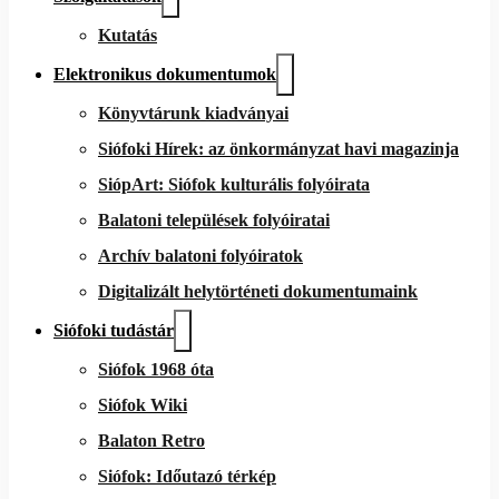
Kutatás
Elektronikus dokumentumok
Könyvtárunk kiadványai
Siófoki Hírek: az önkormányzat havi magazinja
SiópArt: Siófok kulturális folyóirata
Balatoni települések folyóiratai
Archív balatoni folyóiratok
Digitalizált helytörténeti dokumentumaink
Siófoki tudástár
Siófok 1968 óta
Siófok Wiki
Balaton Retro
Siófok: Időutazó térkép