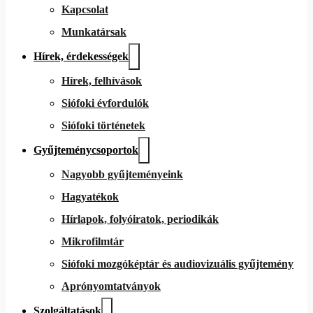
Kapcsolat
Munkatársak
Hírek, érdekességek
Hírek, felhívások
Siófoki évfordulók
Siófoki történetek
Gyűjteménycsoportok
Nagyobb gyűjteményeink
Hagyatékok
Hírlapok, folyóiratok, periodikák
Mikrofilmtár
Siófoki mozgóképtár és audiovizuális gyűjtemény
Aprónyomtatványok
Szolgáltatások