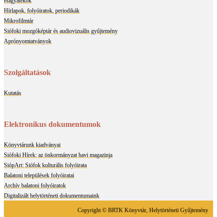
Hagyatékok
Hírlapok, folyóiratok, periodikák
Mikrofilmtár
Siófoki mozgóképtár és audiovizuális gyűjtemény
Aprónyomtatványok
Szolgáltatások
Kutatás
Elektronikus dokumentumok
Könyvtárunk kiadványai
Siófoki Hírek: az önkormányzat havi magazinja
SiópArt: Siófok kulturális folyóirata
Balatoni települések folyóiratai
Archív balatoni folyóiratok
Digitalizált helytörténeti dokumentumaink
Copyright © BRTK Könyvtár, Helytörténeti Gyűjtemény