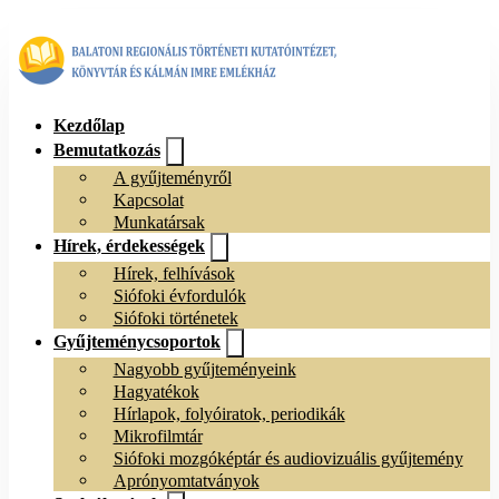
Kezdőlap
Bemutatkozás
A gyűjteményről
Kapcsolat
Munkatársak
Hírek, érdekességek
Hírek, felhívások
Siófoki évfordulók
Siófoki történetek
Gyűjteménycsoportok
Nagyobb gyűjteményeink
Hagyatékok
Hírlapok, folyóiratok, periodikák
Mikrofilmtár
Siófoki mozgóképtár és audiovizuális gyűjtemény
Aprónyomtatványok