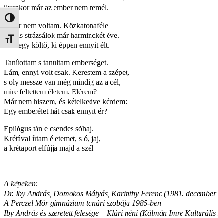
ilyenkor már az ember nem remél.
Nagy kontraszt váltása
Vezér nem voltam. Közkatonaféle.
Mégis strázsálok már harminckét éve.
Betűméret váltása
Volt egy költő, ki éppen ennyit élt. –
Tanítottam s tanultam emberséget.
Lám, ennyi volt csak. Kerestem a szépet,
s oly messze van még mindig az a cél,
mire feltettem életem. Elérem?
Már nem hiszem, és kételkedve kérdem:
Egy emberélet hát csak ennyit ér?
Epilógus tán e csendes sóhaj.
Krétával írtam életemet, s ó, jaj,
a krétaport elfújja majd a szél
A képeken:
Dr. Iby András, Domokos Mátyás, Karinthy Ferenc (1981. december 9
A Perczel Mór gimnázium tanári szobája 1985-ben
Iby András és szeretett felesége – Klári néni (Kálmán Imre Kulturális