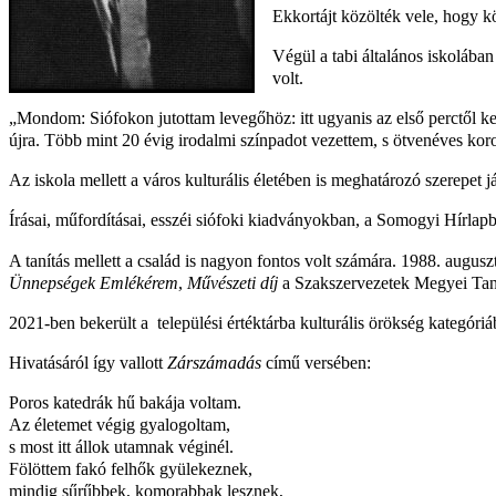
Ekkortájt közölték vele, hogy k
Végül a tabi általános iskolába
volt.
„Mondom: Siófokon jutottam levegőhöz: itt ugyanis az első perctől 
újra. Több mint 20 évig irodalmi színpadot vezettem, s ötvenéves koro
Az iskola mellett a város kulturális életében is meghatározó szerepet 
Írásai, műfordításai, esszéi siófoki kiadványokban, a Somogyi Hírlap
A tanítás mellett a család is nagyon fontos volt számára. 1988. augus
Ünnepségek Emlékérem
,
Művészeti díj
a Szakszervezetek Megyei Taná
2021-ben bekerült a települési értéktárba kulturális örökség kategóriá
Hivatásáról így vallott
Zárszámadás
című versében:
Poros katedrák hű bakája voltam.
Az életemet végig gyalogoltam,
s most itt állok utamnak véginél.
Fölöttem fakó felhők gyülekeznek,
mindig sűrűbbek, komorabbak lesznek,