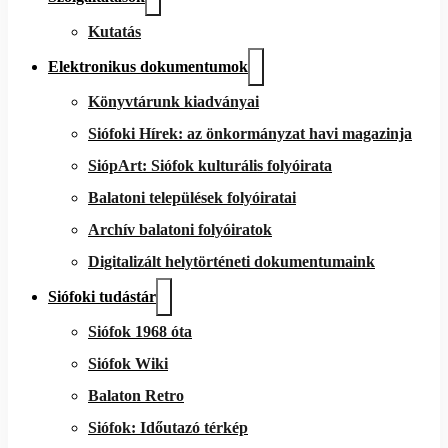
Kutatás
Elektronikus dokumentumok
Könyvtárunk kiadványai
Siófoki Hírek: az önkormányzat havi magazinja
SiópArt: Siófok kulturális folyóirata
Balatoni települések folyóiratai
Archív balatoni folyóiratok
Digitalizált helytörténeti dokumentumaink
Siófoki tudástár
Siófok 1968 óta
Siófok Wiki
Balaton Retro
Siófok: Időutazó térkép