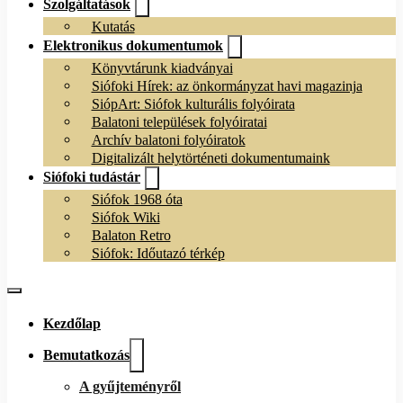
Szolgáltatások
Kutatás
Elektronikus dokumentumok
Könyvtárunk kiadványai
Siófoki Hírek: az önkormányzat havi magazinja
SiópArt: Siófok kulturális folyóirata
Balatoni települések folyóiratai
Archív balatoni folyóiratok
Digitalizált helytörténeti dokumentumaink
Siófoki tudástár
Siófok 1968 óta
Siófok Wiki
Balaton Retro
Siófok: Időutazó térkép
Kezdőlap
Bemutatkozás
A gyűjteményről