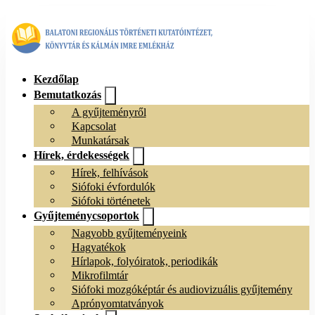
Kezdőlap
Bemutatkozás
A gyűjteményről
Kapcsolat
Munkatársak
Hírek, érdekességek
Hírek, felhívások
Siófoki évfordulók
Siófoki történetek
Gyűjteménycsoportok
Nagyobb gyűjteményeink
Hagyatékok
Hírlapok, folyóiratok, periodikák
Mikrofilmtár
Siófoki mozgóképtár és audiovizuális gyűjtemény
Aprónyomtatványok