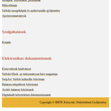
Hírlapok, folyóiratok, periodikák
Mikrofilmtár
Siófoki mozgóképtár és audiovizuális gyűjtemény
Aprónyomtatványok
Szolgáltatások
Kutatás
Elektronikus dokumentumok
Könyvtárunk kiadványai
Siófoki Hírek: az önkormányzat havi magazinja
SiópArt: Siófok kulturális folyóirata
Balatoni települések folyóiratai
Archív balatoni folyóiratok
Digitalizált helytörténeti dokumentumaink
Copyright © BRTK Könyvtár, Helytörténeti Gyűjtemény