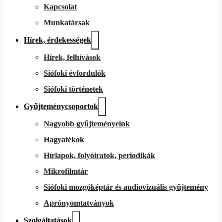
Kapcsolat
Munkatársak
Hírek, érdekességek
Hírek, felhívások
Siófoki évfordulók
Siófoki történetek
Gyűjteménycsoportok
Nagyobb gyűjteményeink
Hagyatékok
Hírlapok, folyóiratok, periodikák
Mikrofilmtár
Siófoki mozgóképtár és audiovizuális gyűjtemény
Aprónyomtatványok
Szolgáltatások