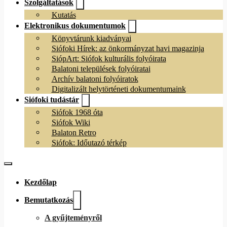
Szolgáltatások
Kutatás
Elektronikus dokumentumok
Könyvtárunk kiadványai
Siófoki Hírek: az önkormányzat havi magazinja
SiópArt: Siófok kulturális folyóirata
Balatoni települések folyóiratai
Archív balatoni folyóiratok
Digitalizált helytörténeti dokumentumaink
Siófoki tudástár
Siófok 1968 óta
Siófok Wiki
Balaton Retro
Siófok: Időutazó térkép
Kezdőlap
Bemutatkozás
A gyűjteményről