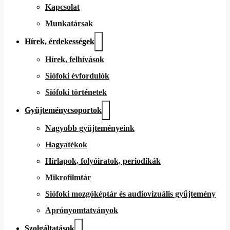
Kapcsolat
Munkatársak
Hírek, érdekességek
Hírek, felhívások
Siófoki évfordulók
Siófoki történetek
Gyűjteménycsoportok
Nagyobb gyűjteményeink
Hagyatékok
Hírlapok, folyóiratok, periodikák
Mikrofilmtár
Siófoki mozgóképtár és audiovizuális gyűjtemény
Aprónyomtatványok
Szolgáltatások