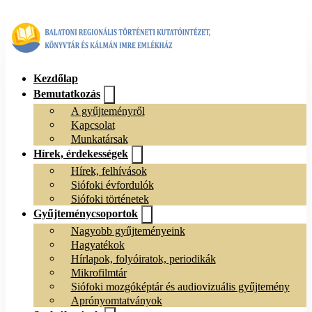
Kezdőlap
Bemutatkozás
A gyűjteményről
Kapcsolat
Munkatársak
Hírek, érdekességek
Hírek, felhívások
Siófoki évfordulók
Siófoki történetek
Gyűjteménycsoportok
Nagyobb gyűjteményeink
Hagyatékok
Hírlapok, folyóiratok, periodikák
Mikrofilmtár
Siófoki mozgóképtár és audiovizuális gyűjtemény
Aprónyomtatványok