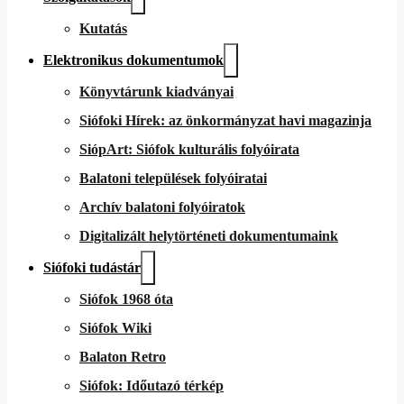
Kutatás
Elektronikus dokumentumok
Könyvtárunk kiadványai
Siófoki Hírek: az önkormányzat havi magazinja
SiópArt: Siófok kulturális folyóirata
Balatoni települések folyóiratai
Archív balatoni folyóiratok
Digitalizált helytörténeti dokumentumaink
Siófoki tudástár
Siófok 1968 óta
Siófok Wiki
Balaton Retro
Siófok: Időutazó térkép