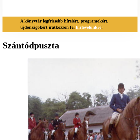
A könyvtár legfrissebb híreiért, programokért,
újdonságokért iratkozzon fel
hírlevelünkre
!
Szántódpuszta