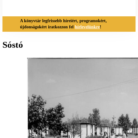
A könyvtár legfrissebb híreiért, programokért,
újdonságokért iratkozzon fel
hírlevelünkre
!
Sóstó