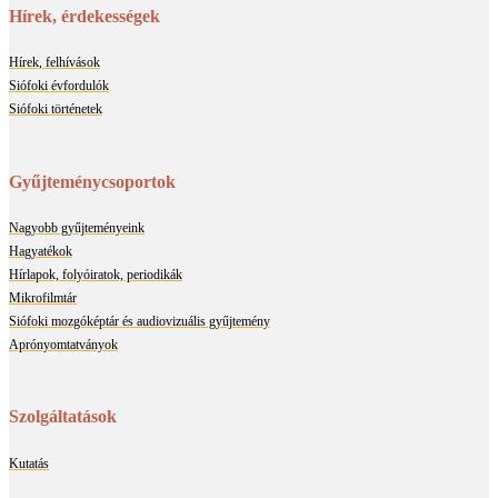
Hírek, érdekességek
Hírek, felhívások
Siófoki évfordulók
Siófoki történetek
Gyűjteménycsoportok
Nagyobb gyűjteményeink
Hagyatékok
Hírlapok, folyóiratok, periodikák
Mikrofilmtár
Siófoki mozgóképtár és audiovizuális gyűjtemény
Aprónyomtatványok
Szolgáltatások
Kutatás