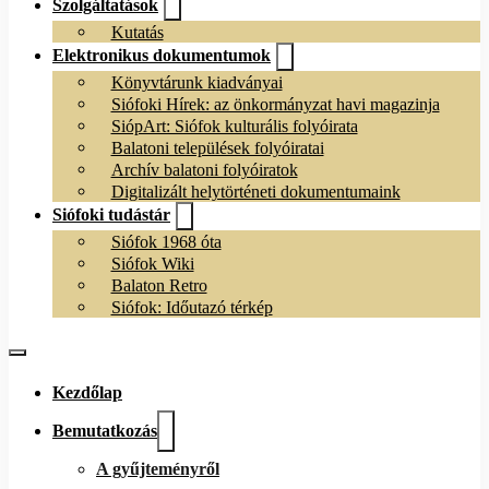
Szolgáltatások
Kutatás
Elektronikus dokumentumok
Könyvtárunk kiadványai
Siófoki Hírek: az önkormányzat havi magazinja
SiópArt: Siófok kulturális folyóirata
Balatoni települések folyóiratai
Archív balatoni folyóiratok
Digitalizált helytörténeti dokumentumaink
Siófoki tudástár
Siófok 1968 óta
Siófok Wiki
Balaton Retro
Siófok: Időutazó térkép
Kezdőlap
Bemutatkozás
A gyűjteményről