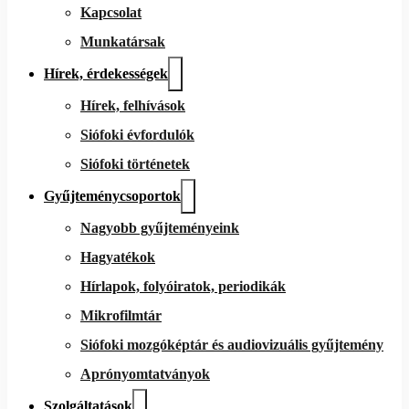
Kapcsolat
Munkatársak
Hírek, érdekességek
Hírek, felhívások
Siófoki évfordulók
Siófoki történetek
Gyűjteménycsoportok
Nagyobb gyűjteményeink
Hagyatékok
Hírlapok, folyóiratok, periodikák
Mikrofilmtár
Siófoki mozgóképtár és audiovizuális gyűjtemény
Aprónyomtatványok
Szolgáltatások