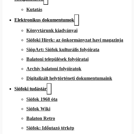
Kutatás
Elektronikus dokumentumok
Könyvtárunk kiadványai
Siófoki Hírek: az önkormányzat havi magazinja
SiópArt: Siófok kulturális folyóirata
Balatoni települések folyóiratai
Archív balatoni folyóiratok
Digitalizált helytörténeti dokumentumaink
Siófoki tudástár
Siófok 1968 óta
Siófok Wiki
Balaton Retro
Siófok: Időutazó térkép