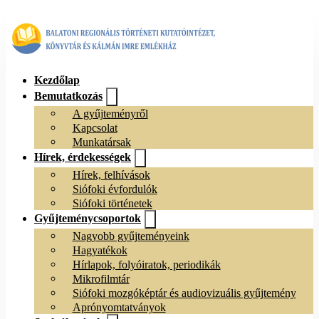
Kezdőlap
Bemutatkozás
A gyűjteményről
Kapcsolat
Munkatársak
Hírek, érdekességek
Hírek, felhívások
Siófoki évfordulók
Siófoki történetek
Gyűjteménycsoportok
Nagyobb gyűjteményeink
Hagyatékok
Hírlapok, folyóiratok, periodikák
Mikrofilmtár
Siófoki mozgóképtár és audiovizuális gyűjtemény
Aprónyomtatványok