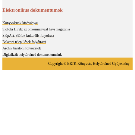
Elektronikus dokumentumok
Könyvtárunk kiadványai
Siófoki Hírek: az önkormányzat havi magazinja
SiópArt: Siófok kulturális folyóirata
Balatoni települések folyóiratai
Archív balatoni folyóiratok
Digitalizált helytörténeti dokumentumaink
Copyright © BRTK Könyvtár, Helytörténeti Gyűjtemény